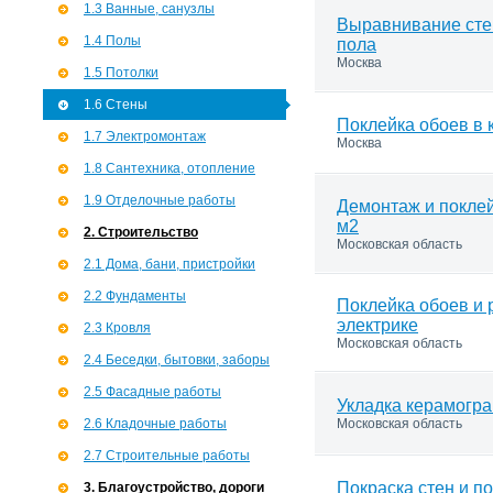
1.3 Ванные, санузлы
Выравнивание сте
1.4 Полы
пола
Москва
1.5 Потолки
1.6 Стены
Поклейка обоев в 
1.7 Э­лектромонтаж
Москва
1.8 Сантехника, отопление
1.9 Отделочные работы
Демонтаж и поклей
м2
2. Строительство
Московская область
2.1 Дома, бани, пристройки
2.2 Фундаменты
Поклейка обоев и 
электрике
2.3 Кровля
Московская область
2.4 Беседки, бытовки, заборы
2.5 Фасадные работы
Укладка керамогра
2.6 Кладочные работы
Московская область
2.7 Строительные работы
Покраска стен и п
3. Благоустройство, дороги