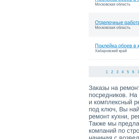
Московская область
Отделочные работ
Московская область
Поклейка обоев в 
Хабаровский край
1
2
3
4
5
6
Заказы на ремонт
посредников. На
и комплексный р
под ключ, Вы най
ремонт кухни, ре
Также мы предла
компаний по стро
начиная с возве