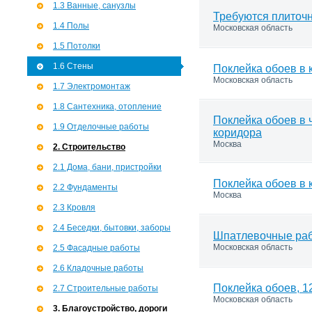
1.3 Ванные, санузлы
Требуются плиточ
1.4 Полы
Московская область
1.5 Потолки
1.6 Стены
Поклейка обоев в 
Московская область
1.7 Э­лектромонтаж
1.8 Сантехника, отопление
Поклейка обоев в ч
1.9 Отделочные работы
коридора
Москва
2. Строительство
2.1 Дома, бани, пристройки
Поклейка обоев в 
2.2 Фундаменты
Москва
2.3 Кровля
2.4 Беседки, бытовки, заборы
Шпатлевочные ра
Московская область
2.5 Фасадные работы
2.6 Кладочные работы
Поклейка обоев, 1
2.7 Строительные работы
Московская область
3. Благоустройство, дороги